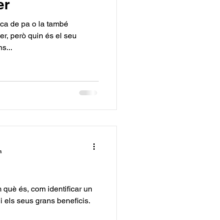
er
oca de pa o la també
r, però quin és el seu
s...
a
què és, com identificar un
 els seus grans beneficis.