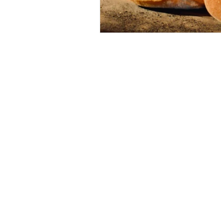
HORARI​
Dilluns: Tancat
Dimarts a dijous: 8:30 h -14:00 h / 
20:00h
Divendres: 8:30 h - 14:00 h / 17:00h
Cap de setmana: 8:30 h - 14:00 h