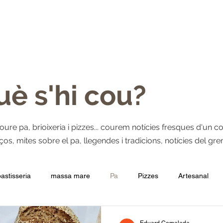
XERIA
PIZZES
ÉS FARINA DE GIRONA
GREMI
BLOG
Què s'hi cou?
e pa, brioixeria i pizzes... courem notícies fresques d'un cont
s, mites sobre el pa, llegendes i tradicions, notícies del grem
pastisseria
massa mare
Pa
Pizzes
Artesanal
ció: pa amb tomàquet
Fornells de la Selva
Beneficis del pa