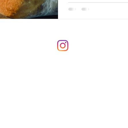
17:00 h -
Segueix-nos a
les nostres xarxes!
 - 22:00 h