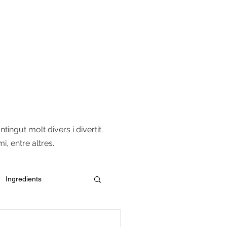
CONTACTE
MEDIA
ingut molt divers i divertit.
i, entre altres.
Ingredients
Versatilitat del pa