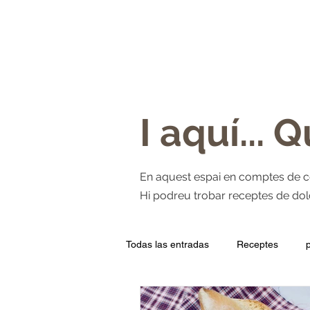
INICI
QUI SOM?
PA
BRIOI
I aquí... 
En aquest espai en comptes de cour
Hi podreu trobar receptes de dolço
Todas las entradas
Receptes
Qualitats
Can Biel
Tradi