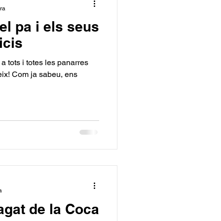
ura
del pa i els seus
icis
a tots i totes les panarres
eix! Com ja sabeu, ens
a
agat de la Coca