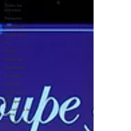
Todas las
entradas
Receptes
pastisseria
massa mare
Pa
Pizzes
Artesanal
Ingredients
Qualitats
Can Biel
Tradició: pa
amb
tomàquet
Fornells de la
Selva
Beneficis del
pa