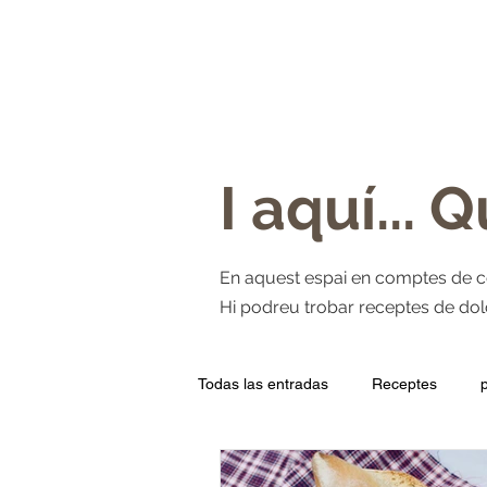
INICI
QUI SOM?
PA
BRIOI
I aquí... 
En aquest espai en comptes de cour
Hi podreu trobar receptes de dolço
Todas las entradas
Receptes
Qualitats
Can Biel
Tradi