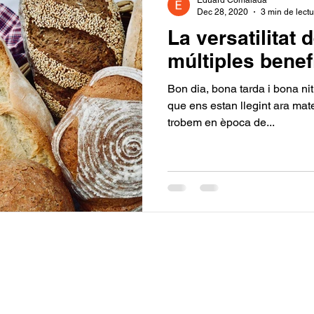
Eduard Comalada
Dec 28, 2020
3 min de lect
La versatilitat 
múltiples benef
Bon dia, bona tarda i bona nit 
que ens estan llegint ara mat
trobem en època de...