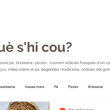
XERIA
PIZZES
ÉS FARINA DE GIRONA
GREMI
BLOG
Què s'hi cou?
e pa, brioixeria i pizzes... courem notícies fresques d'un cont
s, mites sobre el pa, llegendes i tradicions, notícies del grem
pastisseria
massa mare
Pa
Pizzes
Artesanal
ció: pa amb tomàquet
Fornells de la Selva
Beneficis del pa