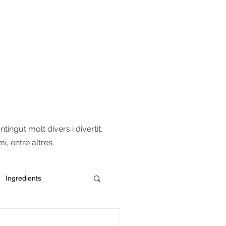
CONTACTE
MEDIA
ingut molt divers i divertit.
i, entre altres.
Ingredients
Versatilitat del pa