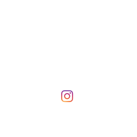
17:00 h -
Segueix-nos a
les nostres xarxes!
 - 22:00 h