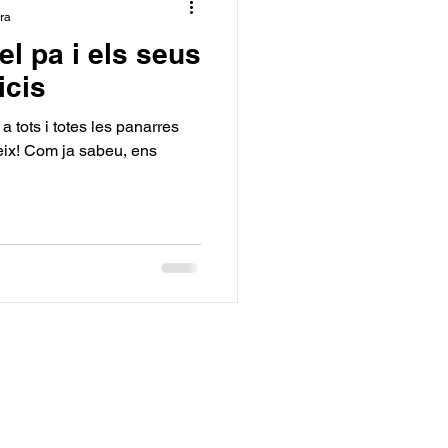
ura
del pa i els seus
icis
a tots i totes les panarres
eix! Com ja sabeu, ens